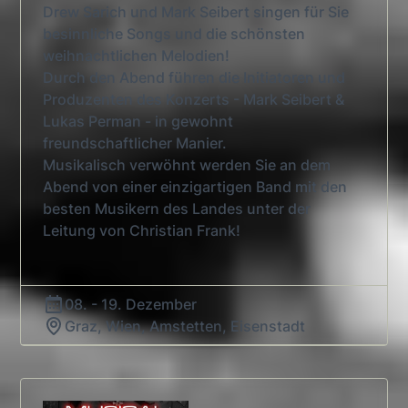
Drew Sarich und Mark Seibert singen für Sie
besinnliche Songs und die schönsten
weihnachtlichen Melodien!
Durch den Abend führen die Initiatoren und
Produzenten des Konzerts - Mark Seibert &
Lukas Perman - in gewohnt
freundschaftlicher Manier.
Musikalisch verwöhnt werden Sie an dem
Abend von einer einzigartigen Band mit den
besten Musikern des Landes unter der
Leitung von Christian Frank!
08. - 19. Dezember
Graz, Wien, Amstetten, Eisenstadt