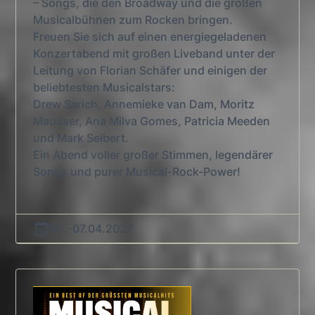
– Songs, die den Broadway und die großen
Musicalbühnen zum Rocken bringen.
Freuen Sie sich auf einen energiegeladenen
Konzertabend mit großen Liveband unter der
Leitung von Florian Schäfer und einigen der
beliebtesten Musicalstars:
Drew Sarich, Annemieke van Dam, Moritz
Mausser, Ana Milva Gomes, Patricia Meeden
und Mark Seibert.
Ein Abend voller großer Stimmen, legendärer
Songs und purer Musical-Rock-Power!
02.-07.04.2027