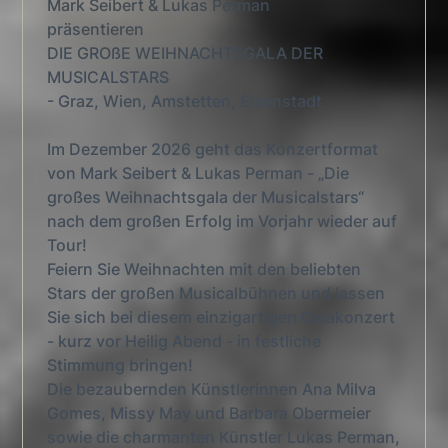
Mark Seibert & Lukas Perman
präsentieren
DIE GROßE WEIHNACHTSGALA DER
MUSICALSTARS
- Graz, Wien, Amstetten, Eisenstadt
Im Dezember 2026 geht das Konzertformat
von Mark Seibert & Lukas Perman - „Die
großes Weihnachtsgala der Musicalstars“
nach dem großen Erfolg im Vorjahr wieder auf
Tour!
Feiern Sie Weihnachten mit den beliebten
Stars der großen Musicalbühnen und lassen
Sie sich bei diesem einzigartigen Galakonzert
- kurz vor Heilig Abend - in festliche
Stimmung bringen!
Die bezaubernden Künstlerinnen Ana Milva
Gomes, Missy May und Barbara Obermeier
sowie die charmanten Künstler Lukas Perman,