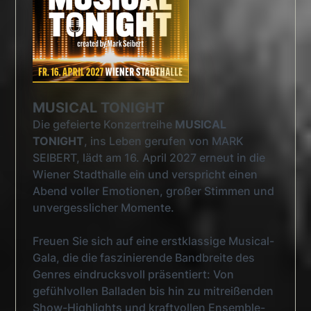
MUSICAL TONIGHT
Die gefeierte Konzertreihe
MUSICAL
TONIGHT
, ins Leben gerufen von MARK
SEIBERT, lädt am 16. April 2027 erneut in die
Wiener Stadthalle ein und verspricht einen
Abend voller Emotionen, großer Stimmen und
unvergesslicher Momente.
Freuen Sie sich auf eine erstklassige Musical-
Gala, die die faszinierende Bandbreite des
Genres eindrucksvoll präsentiert: Von
gefühlvollen Balladen bis hin zu mitreißenden
Show-Highlights und kraftvollen Ensemble-