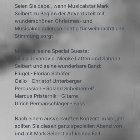
Seien Sie dabei, wenn Musicalstar Mark
Seibert zu Beginn der Adventszeit mit
wunderschönen Christmas- und
Musicalmelodien so richtig für weihnachtliche
Stimmung sorgt
Mit dabei seine Special Guests:
Milica Jovanovic, Nienke Latten und Sabrina
Seibert und seine wunderbare Band:
Flügel - Florian Schäfer
Cello - Christof Unterberger
Percussion - Roland Scheibenreif
Marcus Pristernik - Gitarre
Ulrich Permanschlager - Bass
Nach einem ausverkauften Konzert im Vorjahr
sollten Sie diesen ganz speziellen Abend von
und mit Mark Seibert auf keinen Fall